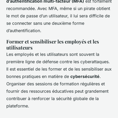
d’authentification multi-facteur (MFA)
est fortement
recommandée. Avec MFA, même si un pirate obtient
le mot de passe d’un utilisateur, il lui sera difficile de
se connecter sans une deuxième forme
d’authentification.
Former et sensibiliser les employés et les
utilisateurs
Les employés et les utilisateurs sont souvent la
première ligne de défense contre les cyberattaques.
Il est essentiel de les former et de les sensibiliser aux
bonnes pratiques en matière de
cybersécurité
.
Organiser des sessions de formation régulières et
fournir des ressources éducatives peut grandement
contribuer à renforcer la sécurité globale de la
plateforme.